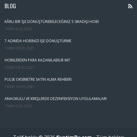
BLOG
KÂRLI BIR İŞE DÖNÜŞTÜREBILECEĞINIZ 5 SIRADIŞI HOBI
TARIH
8.02.2021
7 ADIMDA HOBINIZI İŞE DÖNÜŞTÜRME
TARIH
30.01.2021
HOBILERDEN PARA KAZANILABILIR MI?
TARIH
18.01.2021
PULSE OKSIMETRE SATIN ALMA REHBERI
TARIH
10.01.2021
ANAOKULU VE KREŞLERDE DEZENFEKSIYON UYGULAMALARI
TARIH
3.01.2021