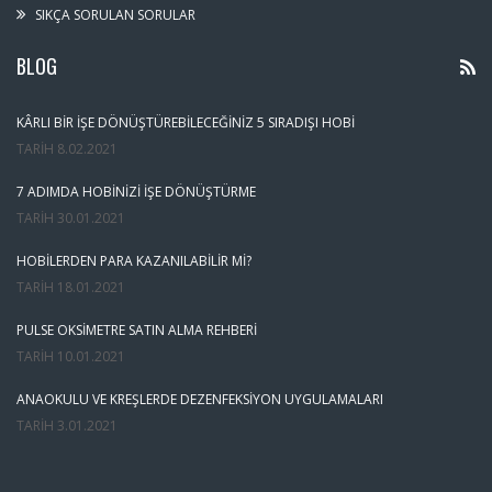
SIKÇA SORULAN SORULAR
BLOG
KÂRLI BIR İŞE DÖNÜŞTÜREBILECEĞINIZ 5 SIRADIŞI HOBI
TARIH
8.02.2021
7 ADIMDA HOBINIZI İŞE DÖNÜŞTÜRME
TARIH
30.01.2021
HOBILERDEN PARA KAZANILABILIR MI?
TARIH
18.01.2021
PULSE OKSIMETRE SATIN ALMA REHBERI
TARIH
10.01.2021
ANAOKULU VE KREŞLERDE DEZENFEKSIYON UYGULAMALARI
TARIH
3.01.2021