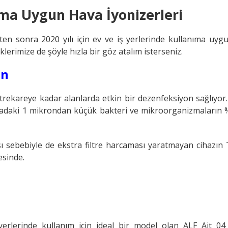
ıma Uygun Hava İyonizerleri
kten sonra 2020 yılı için ev ve iş yerlerinde kullanıma uyg
klerimize de şöyle hızla bir göz atalım isterseniz.
on
metrekareye kadar alanlarda etkin bir dezenfeksiyon sağlıyor.
avadaki 1 mikrondan küçük bakteri ve mikroorganizmaların %
ası sebebiyle de ekstra filtre harcaması yaratmayan cihazın
yesinde.
yerlerinde kullanım için ideal bir model olan ALF Ait 04