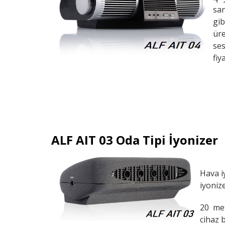
san
gib
ür
ses
fiy
ALF AIT 03 Oda Tipi İyonizer
Hava i
iyoniz
20 met
cihaz 