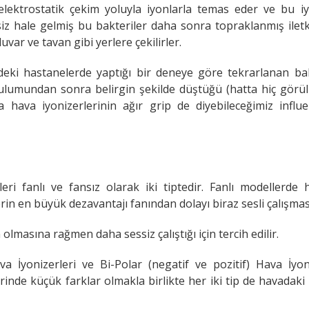
elektrostatik çekim yoluyla iyonlarla temas eder ve bu iy
isiz hale gelmiş bu bakteriler daha sonra topraklanmış ilet
uvar ve tavan gibi yerlere çekilirler.
e’deki hastanelerde yaptığı bir deneye göre tekrarlanan ba
rulumundan sonra belirgin şekilde düştüğü (hatta hiç görül
 hava iyonizerlerinin ağır grip de diyebileceğimiz influe
leri fanlı ve fansız olarak iki tiptedir. Fanlı modellerde 
rin en büyük dezavantajı fanından dolayı biraz sesli çalışmas
lmasına rağmen daha sessiz çalıştığı için tercih edilir.
 İyonizerleri ve Bi-Polar (negatif ve pozitif) Hava İyoni
lerinde küçük farklar olmakla birlikte her iki tip de havadaki