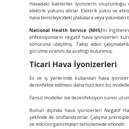
Havadaki bakteriler iyonizerin oluşturduğu 
elektrik yükünü alırlar. Elektrik yüklü ve etk
hava temizleyicideki plakalara veya yakındaki d
National Health Service (NHS)
’in İngilter
enfeksiyonların negatif hava iyonizerleri ku
sonucuna ulaşılmış. Takip eden çalışmalarda
görülme oranını da azalttığı bulunmuş.
Ticari Hava İyonizerleri
Ev ve iş yerlerinde kullanılan hava iyonizer
dezenfekte edilmesi daha hızlı iken bu modelle
Fansız modeller ise dezenfeksiyon süresi uzun o
Bunun dışında hava iyonizerleri Negatif Hava
şeklinde de sınıflandırılırlar. Çalışma prensip
ve mikroorganizmaları temizlemede etkindir.