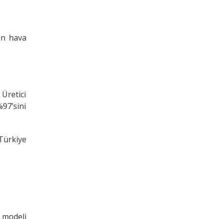
un hava
 Üretici
97’sini
 Türkiye
 modeli