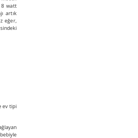
 8 watt
ı artık
z eğer,
sindeki
 ev tipi
ağlayan
ebebiyle