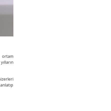
r ortam
yılların
zerleri
 anlatıp