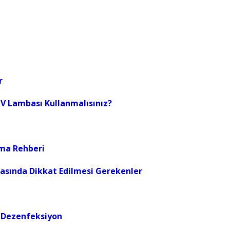
r
UV Lambası Kullanmalısınız?
lma Rehberi
rasında Dikkat Edilmesi Gerekenler
e Dezenfeksiyon