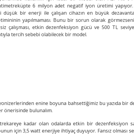
timetreküpte 6 milyon adet negatif iyon üretimi yapıyor.
i düşük bir enerji ile çalışan cihazın en büyük dezavantaj
etimininin yapılmaması. Bunu bir sorun olarak görmezseni
siz çalışması, etkin dezenfeksiyon gücü ve 500 TL seviye
atıyla tercih sebebi olabilecek bir model.
yonizerlerinden enine boyuna bahsettiğimiz bu yazıda bir de
er önerisinde bulunalım.
rekareye kadar olan odalarda etkin bir dezenfeksiyon s
bunun için 3,5 watt enerjiye ihtiyaç duyuyor. Fansız olması s