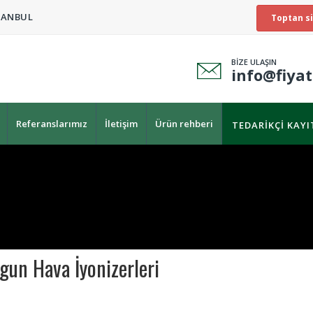
TANBUL
Toptan si
BİZE ULAŞIN
info@fiya
Referanslarımız
İletişim
Ürün rehberi
TEDARIKÇI KAY
ygun Hava İyonizerleri