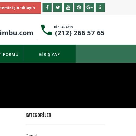
temiz için tıklayın
BİZİ ARAYIN
timbu.com
(212) 266 57 65
IT FORMU
GIRIŞ YAP
KATEGORILER
Genel