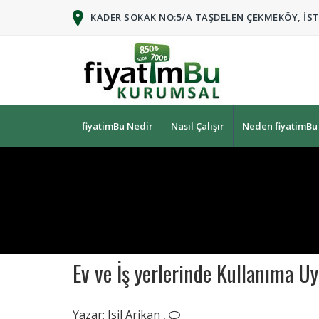
KADER SOKAK NO:5/A TAŞDELEN ÇEKMEKÖY, İS
fiyatimBu Nedir
Nasıl Çalışır
Neden fiyatimBu
Ev ve İş yerlerinde Kullanıma U
Ağustos
04,
Yazar:
Isil Arikan
,