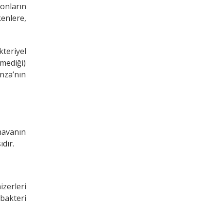
onların
kenlere,
kteriyel
mediği)
nza’nın
havanın
ıdır.
zerleri
 bakteri