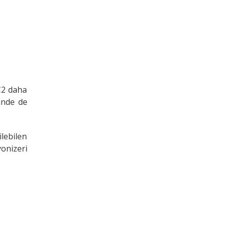
C2 daha
inde de
ilebilen
yonizeri