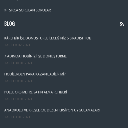
SIKÇA SORULAN SORULAR
BLOG
KÂRLI BIR İŞE DÖNÜŞTÜREBILECEĞINIZ 5 SIRADIŞI HOBI
TARIH
8.02.2021
7 ADIMDA HOBINIZI İŞE DÖNÜŞTÜRME
TARIH
30.01.2021
HOBILERDEN PARA KAZANILABILIR MI?
TARIH
18.01.2021
PULSE OKSIMETRE SATIN ALMA REHBERI
TARIH
10.01.2021
ANAOKULU VE KREŞLERDE DEZENFEKSIYON UYGULAMALARI
TARIH
3.01.2021