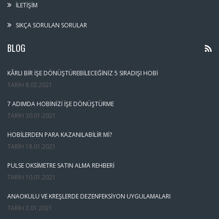
İLETIŞIM
SIKÇA SORULAN SORULAR
BLOG
KÂRLI BIR İŞE DÖNÜŞTÜREBILECEĞINIZ 5 SIRADIŞI HOBI
TARIH
8.02.2021
7 ADIMDA HOBINIZI İŞE DÖNÜŞTÜRME
TARIH
30.01.2021
HOBILERDEN PARA KAZANILABILIR MI?
TARIH
18.01.2021
PULSE OKSIMETRE SATIN ALMA REHBERI
TARIH
10.01.2021
ANAOKULU VE KREŞLERDE DEZENFEKSIYON UYGULAMALARI
TARIH
3.01.2021